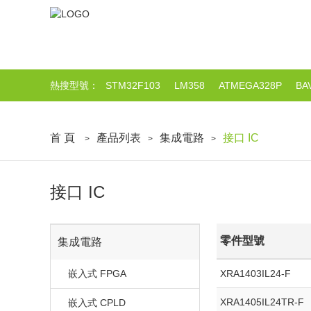
熱搜型號：
STM32F103
LM358
ATMEGA328P
BA
首 頁
產品列表
集成電路
接口 IC
>
>
>
接口 IC
零件型號
集成電路
嵌入式 FPGA
XRA1403IL24-F
XRA1405IL24TR-F
嵌入式 CPLD