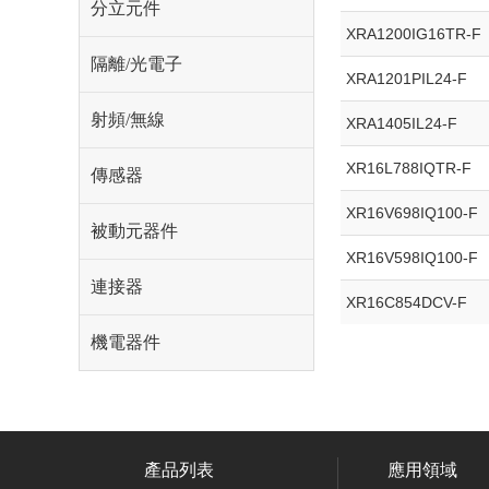
分立元件
XRA1200IG16TR-F
隔離/光電子
XRA1201PIL24-F
射頻/無線
XRA1405IL24-F
XR16L788IQTR-F
傳感器
XR16V698IQ100-F
被動元器件
XR16V598IQ100-F
連接器
XR16C854DCV-F
機電器件
產品列表
應用領域